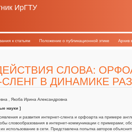
тник ИрГТУ
вания к статьям
Положение о публикационной этике
Архив 
ДЕЙСТВИЯ СЛОВА: ОРФО
-СЛЕНГ В ДИНАМИКЕ РА
вна , Якоба Ирина Александровна
ые науки ]
оявления и развития интернет-сленга и орфоарта на примере англи
обы словообразования в интернет-коммуникации с примерами; обо
и их использование в сети. Представлена попытка авторов объясни