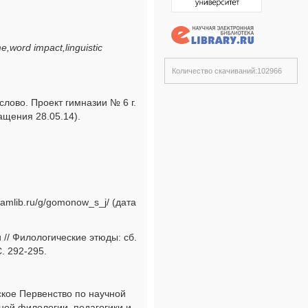
ord impact,linguistic
Количество скачиваний:102966
 слово. Проект гимназии № 6 г.
ращения 28.05.14).
amlib.ru/g/gomonow_s_j/ (дата
// Филологические этюды: сб.
С. 292-295.
ское Первенство по научной
ой филологии, педагогики и