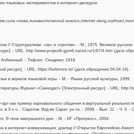
их языковых экспериментов в интернет-дискурсе.
ила слова,лингвистический анализ,internet slang,orphoart,meme,w
ии // Структурализм: «за» и «против». - М., 1975. Великое русское
рс]. - URL: http://www.project6-gym6.narod.ru/1/67/4.htm (дата об
 Албанскый. - Тифлис: Синдикат, 1918.
й ресурс]. - URL: https://lurkmore.to/ (дата обращения 04.04.14).
зык в зеркале языковой игры. - М. - Языки русской культуры, 1999.
ературы Журнал «Самиздат» [Электронный ресурс]. - URL: http://s
арт как пример карнавального общения в виртуальной реальности 
 в 3-х ч. - Саратов: Изд-во Сарат. ун-та. - 2008. - Вып. 11. - Ч. II. - 
s. В тени завтрашнего дня. - М. - ИГ «Прогресс», 2004.
ра в интернет-коммуникации: доклад // Открытое Европейско-Азиат
народная научно-практическая конференция «Проблемы современн