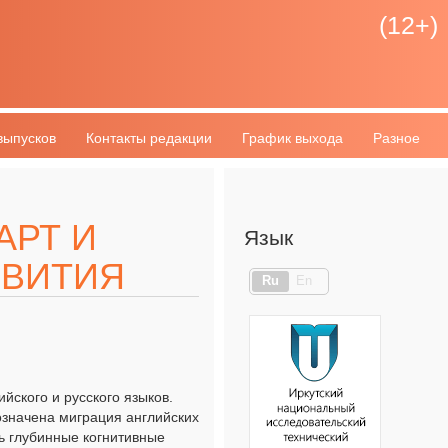
(12+)
выпусков
Контакты редакции
График выхода
Разное
АРТ И
Язык
ЗВИТИЯ
Ru
En
йского и русского языков.
значена миграция английских
ть глубинные когнитивные