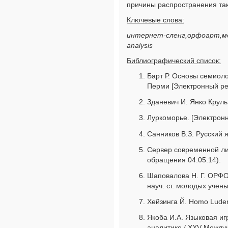
причины распространения так
Ключевые слова:
интернет-сленг,орфоарт,мем,с
analysis
Библиографический список:
Барт Р. Основы семиолог
Перми [Электронный ресу
Зданевич И. Янко Круль
Луркоморье. [Электронны
Санников В.З. Русский я
Сервер современной лит
обращения 04.05.14).
Шаповалова Н. Г. ОРФО-
науч. ст. молодых ученых:
Хейзинга Й. Homo Luden
Якоба И.А. Языковая иг
аналитике / XXV Между