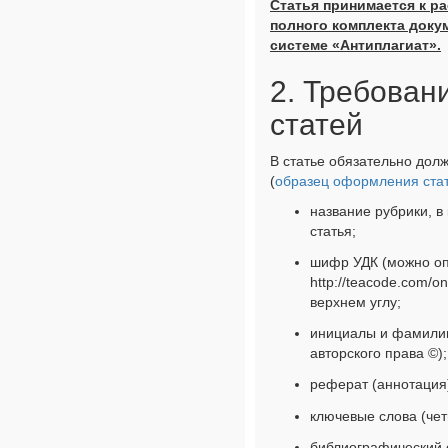
Статья принимается к р
полного комплекта доку
системе «Антиплагиат».
2. Требован
статей
В статье обязательно до
(
образец оформления ста
название рубрики, 
статья;
шифр УДК (можно оп
http://teacode.com/o
верхнем углу;
инициалы и фамилии
авторского права ©);
реферат (аннотация)
ключевые слова (чет
библиографический 