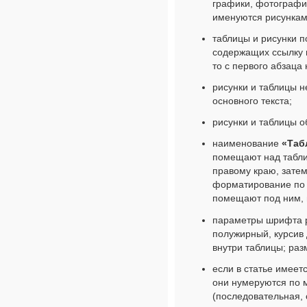
графики, фотографи
именуются рисункам
таблицы и рисунки п
содержащих ссылку н
то с первого абзаца
рисунки и таблицы 
основного текста;
рисунки и таблицы о
наименование
«Таб
помещают над табли
правому краю, затем
форматирование по ц
помещают под ним, 
параметры шрифта ри
полужирный, курсив 
внутри таблицы; разм
если в статье имеетс
они нумеруются по м
(последовательная,