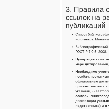
3. Правила
ссылок на р
публикаций
Список библиографи
источников. Минимум
Библиографический 
ГОСТ Р 7.0.5–2008.
Нумерация
в списк
мере цитирования
Необходимо учест
пособия, нормативн
официальные докуме
приказы, законы и т.
указания, «неавторс
словари, энциклопед
диссертации
указыв
подстрочнике) и в