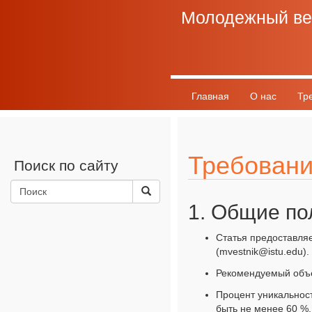
Молодежный ве
Главная
О нас
Тр
График выхода
Разно
Требовани
Поиск по сайту
1. Общие п
Статья предоставляе
(mvestnik@istu.edu).
Рекомендуемый объе
Процент уникальност
быть не менее 60 %.