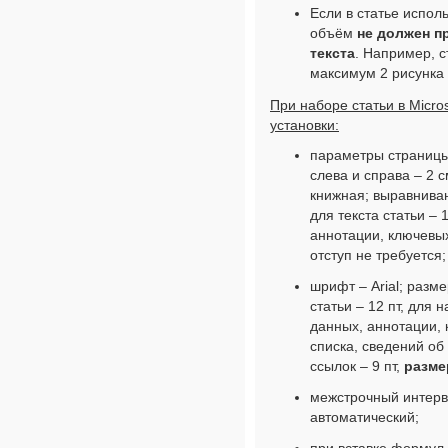
Если в статье испол
объём
не должен п
текста
. Например, с
максимум 2 рисунка 
При наборе статьи в Micr
установки:
параметры страницы 
слева и справа – 2 с
книжная; выравниван
для текста статьи – 
аннотации, ключевых
отступ не требуется;
шрифт – Arial; разм
статьи – 12 пт, для 
данных, аннотации,
списка, сведений об
ссылок – 9 пт,
размер
межстрочный интерв
автоматический;