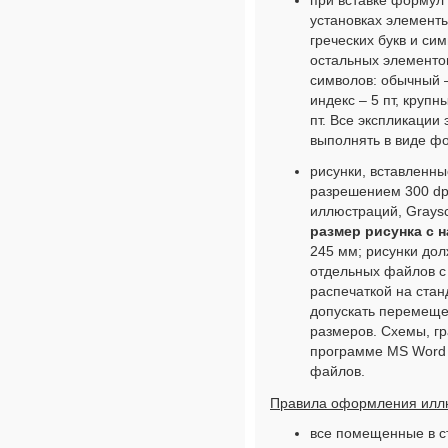
при вставке формул и
установках элемент
греческих букв и си
остальных элементо
символов: обычный – 
индекс – 5 пт, крупн
пт. Все экспликаци
выполнять в виде ф
рисунки, вставленны
разрешением 300 dp
иллюстраций, Graysc
размер рисунка с 
245 мм; рисунки до
отдельных файлов с 
распечаткой на ста
допускать перемеще
размеров. Схемы, г
программе MS Word 
файлов.
Правила оформления иллю
все помещенные в с