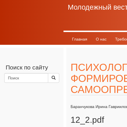
Молодежный вес
Главная
О нас
Требо
ПСИХОЛОГ
Поиск по сайту
ФОРМИРО
САМООПР
Баранчукова Ирина Гавриило
12_2.pdf