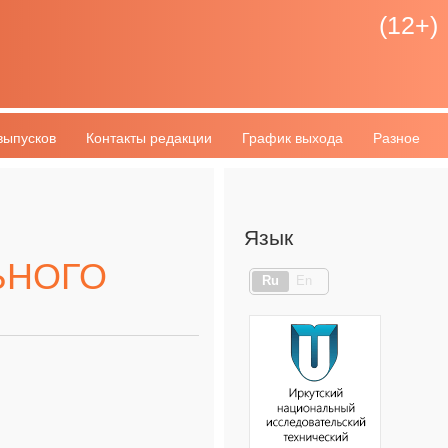
(12+)
выпусков
Контакты редакции
График выхода
Разное
Язык
ЬНОГО
Ru
En