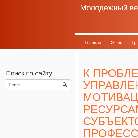
Молодежный ве
Главная
О нас
Тр
График выхода
Разно
К ПРОБЛ
Поиск по сайту
УПРАВЛЕ
МОТИВА
РЕСУРСА
СУБЪЕКТ
ПРОФЕС