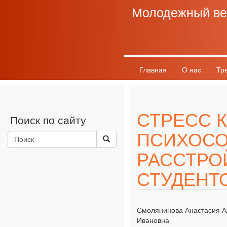
Молодежный ве
Главная
О нас
Тр
График выхода
Разно
СТРЕСС 
Поиск по сайту
ПСИХОСО
РАССТРО
СТУДЕНТ
Смолянинова Анастасия А
Ивановна