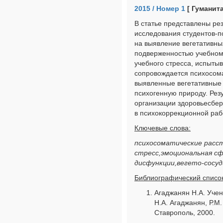
2015 / Номер 1
[ Гуманит
В статье представлены ре
исследования студентов-п
на выявление вегетативны
подверженностью учебному
учебного стресса, испыты
сопровождается психосом
выявленные вегетативные
психогенную природу. Рез
организации здоровьесбер
в психокоррекционной раб
Ключевые слова:
психосоматические расс
стресс,эмоциональная с
дисфункции,вегето-сосу
Библиографический список
Агаджанян Н.А. Учен
Н.А. Агаджанян, Р.М.
Ставрополь, 2000.