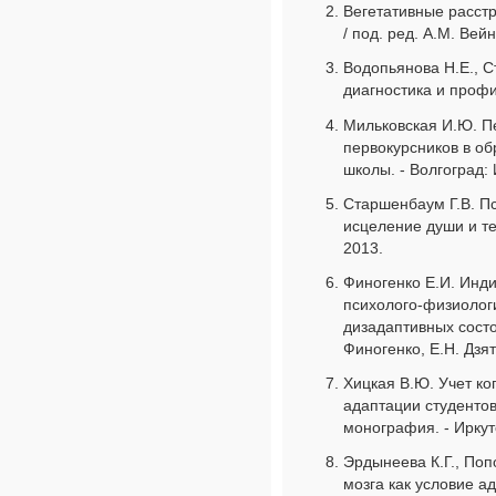
Вегетативные расстр
/ под. ред. А.М. Вейн
Водопьянова Н.Е., С
диагностика и профил
Мильковская И.Ю. П
первокурсников в о
школы. - Волгоград: И
Старшенбаум Г.В. П
исцеление души и тел
2013.
Финогенко Е.И. Инд
психолого-физиолог
дизадаптивных состо
Финогенко, Е.Н. Дзят
Хицкая В.Ю. Учет ко
адаптации студентов
монография. - Иркутс
Эрдынеева К.Г., По
мозга как условие а