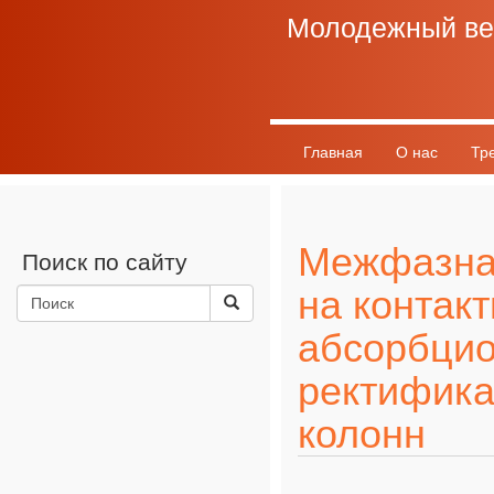
Молодежный ве
Главная
О нас
Тр
График выхода
Разно
Межфазна
Поиск по сайту
на контак
абсорбцио
ректифик
колонн