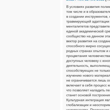
В условиях развития полик
том числе и в образовате
в создании инструментов,
травмирующей адаптации к
менталитетов представите
единой академической ср
сообщество на данном эта
вектор развития на создан
способного мирно сосущес
родных странах опытом и
процветания человечества
доступных человеку с юног
деятельность, выполняющ
способствующих не только
изучению нового материал
не ограничивается лишь о
включает в себя процесс 
что позволяет наладить п
станет основой построен
Культурная интеграция яв
глобализации и неоспорим
человечества. Протекание