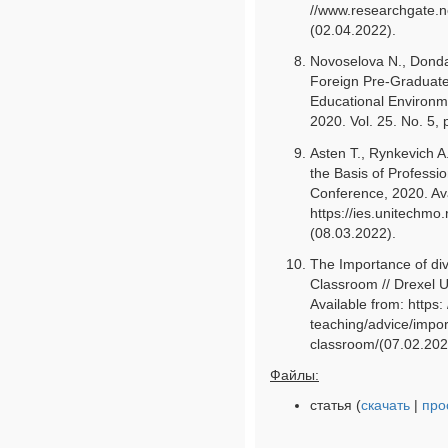
//www.researchgate.n
(02.04.2022).
Novoselova N., Donda
Foreign Pre-Graduate 
Educational Environme
2020. Vol. 25. No. 5,
Asten T., Rynkevich A
the Basis of Professi
Conference, 2020. Ava
https://ies.unitechm
(08.03.2022).
The Importance of div
Classroom // Drexel U
Available from: https:
teaching/advice/import
classroom/(07.02.202
Файлы:
статья (
скачать
|
про