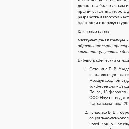
делает его более легким 
практическая значимость 
разработке авторской нас
адаптации к поликультурн
Ключевые слова:
межкультурная коммуник
образовательное простр
компетенция,игровая де
Библиографический список
Останина Е. В. Ака
составляющая высше
Международной студ
конференции «Студе
Пенза, 15 февраля - 
ООО Научно-издател
Естествознания», 201
Гриценко В. В. Теор
социально-психолог
новой социо-и этнок