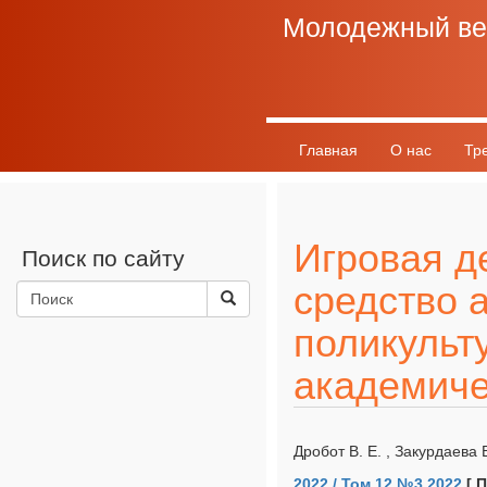
Молодежный ве
Главная
О нас
Тр
График выхода
Разно
Игровая д
Поиск по сайту
средство 
поликульт
академиче
Дробот В. Е. , Закурдаева В
2022 / Том 12 №3 2022
[ 