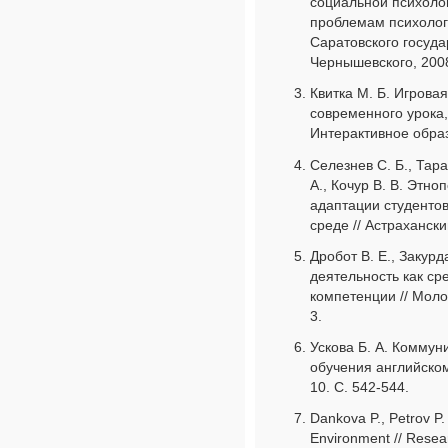
cоциальной психолог
проблемам психологи
Саратовского госуда
Чернышевского, 2008
Квитка М. Б. Игрова
современного урока
Интерактивное образ
Селезнев С. Б., Тарас
А., Кочур В. В. Этн
адаптации студентов
среде // Астраханск
Дробот В. Е., Закурд
деятельность как ср
компетенции // Моло
3.
Ускова Б. А. Комму
обучения английском
10. С. 542-544.
Dankova P., Petrov P. 
Environment // Resear