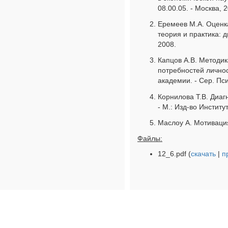
08.00.05. - Москва, 
Еремеев М.А. Оценк
теория и практика: ди
2008.
Капцов А.В. Методик
потребностей личнос
академии. - Сер. Пси
Корнилова Т.В. Диаг
- М.: Изд-во Институ
Маслоу А. Мотивация
Файлы:
12_6.pdf (
скачать
|
п