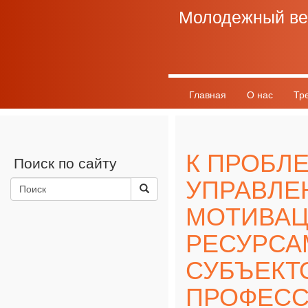
Молодежный ве
Главная
О нас
Тр
График выхода
Разно
К ПРОБЛ
Поиск по сайту
УПРАВЛЕ
МОТИВА
РЕСУРСА
СУБЪЕКТ
ПРОФЕС